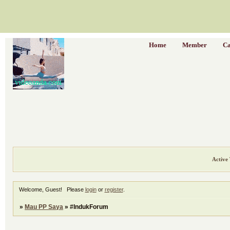
Home
Member
Ca
Active 
Welcome, Guest!
Please
login
or
register
.
»
Mau PP Saya
»
#IndukForum