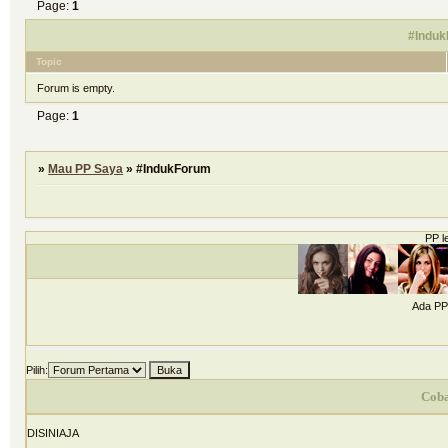
Page:
1
#Indu
Topic
Forum is empty.
Page:
1
»
Mau PP Saya
»
#IndukForum
PP l
Terima
Ada PP 
Pilih:
Cob
DISINIAJA